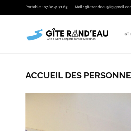
Aller
Portable : 07.82.41.71.63
Mail : giterandeau56@gmail.c
au
contenu
(Pressez
GÎ
Entrée)
Gîte
ACCUEIL DES PERSONNE